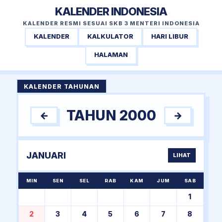
KALENDER INDONESIA
KALENDER RESMI SESUAI SKB 3 MENTERI INDONESIA
KALENDER
KALKULATOR
HARI LIBUR
HALAMAN
KALENDER TAHUNAN
TAHUN 2000
←
→
JANUARI
LIHAT
MIN
SEN
SEL
RAB
KAM
JUM
SAB
1
2
3
4
5
6
7
8