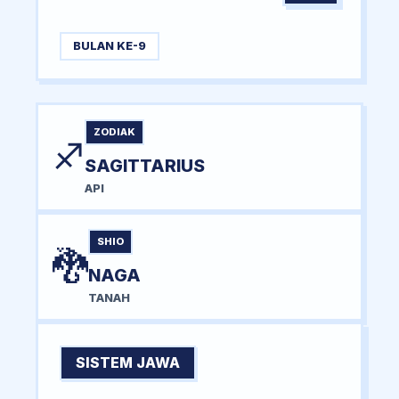
BULAN KE-9
ZODIAK
♐
SAGITTARIUS
API
SHIO
🐉
NAGA
TANAH
SISTEM JAWA