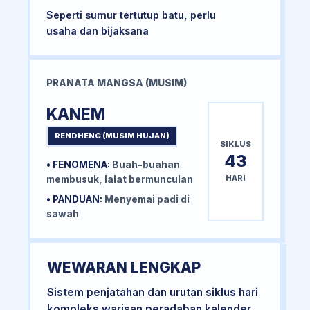
Seperti sumur tertutup batu, perlu
usaha dan bijaksana
PRANATA MANGSA (MUSIM)
KANEM
RENDHENG (MUSIM HUJAN)
SIKLUS
43
• FENOMENA:
Buah-buahan
HARI
membusuk, lalat bermunculan
• PANDUAN:
Menyemai padi di
sawah
WEWARAN LENGKAP
Sistem penjatahan dan urutan siklus hari
kompleks warisan peradaban kalender