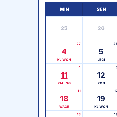
MIN
SEN
25
26
27
2
4
5
KLIWON
LEGI
4
11
12
PAHING
PON
11
1
18
19
WAGE
KLIWON
18
1