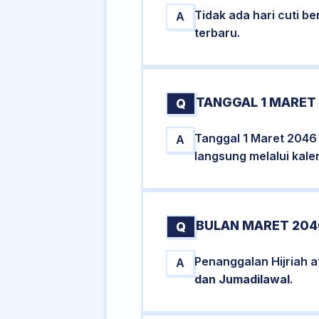
Tidak ada hari cuti 
A
terbaru.
TANGGAL 1 MARET 
Q
Tanggal 1 Maret 2046 
A
langsung melalui kale
BULAN MARET 204
Q
Penanggalan Hijriah 
A
dan Jumadilawal
.