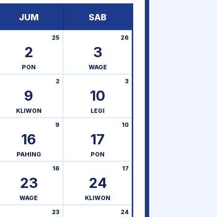
JUM
SAB
25
26
2
3
PON
WAGE
2
3
9
10
KLIWON
LEGI
9
10
16
17
PAHING
PON
16
17
23
24
WAGE
KLIWON
23
24