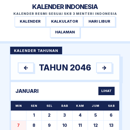
KALENDER INDONESIA
KALENDER RESMI SESUAI SKB 3 MENTERI INDONESIA
KALENDER
KALKULATOR
HARI LIBUR
HALAMAN
KALENDER TAHUNAN
TAHUN 2046
←
→
JANUARI
LIHAT
MIN
SEN
SEL
RAB
KAM
JUM
SAB
1
2
3
4
5
6
7
8
9
10
11
12
13