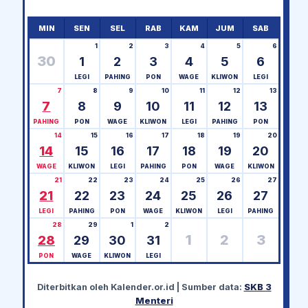
MIN
SEN
SEL
RAB
KAM
JUM
SAB
1
2
3
4
5
6
30
1
2
3
4
5
6
LEGI
PAHING
PON
WAGE
KLIWON
LEGI
7
8
9
10
11
12
13
7
8
9
10
11
12
13
PAHING
PON
WAGE
KLIWON
LEGI
PAHING
PON
14
15
16
17
18
19
20
14
15
16
17
18
19
20
WAGE
KLIWON
LEGI
PAHING
PON
WAGE
KLIWON
21
22
23
24
25
26
27
21
22
23
24
25
26
27
LEGI
PAHING
PON
WAGE
KLIWON
LEGI
PAHING
28
29
1
2
1
2
3
28
29
30
31
PON
WAGE
KLIWON
LEGI
Diterbitkan oleh
Kalender.or.id
| Sumber data:
SKB 3
Menteri