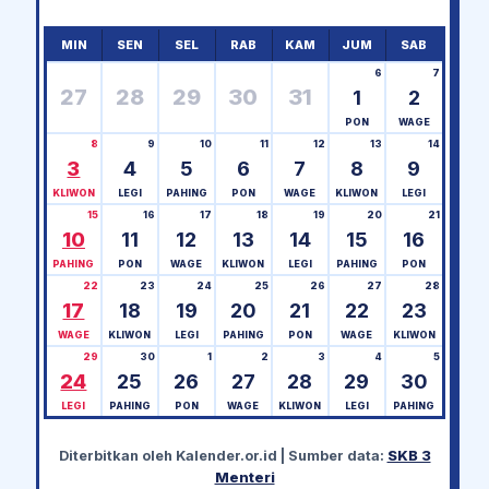
MIN
SEN
SEL
RAB
KAM
JUM
SAB
6
7
27
28
29
30
31
1
2
PON
WAGE
8
9
10
11
12
13
14
3
4
5
6
7
8
9
KLIWON
LEGI
PAHING
PON
WAGE
KLIWON
LEGI
15
16
17
18
19
20
21
10
11
12
13
14
15
16
PAHING
PON
WAGE
KLIWON
LEGI
PAHING
PON
22
23
24
25
26
27
28
17
18
19
20
21
22
23
WAGE
KLIWON
LEGI
PAHING
PON
WAGE
KLIWON
29
30
1
2
3
4
5
24
25
26
27
28
29
30
LEGI
PAHING
PON
WAGE
KLIWON
LEGI
PAHING
Diterbitkan oleh
Kalender.or.id
| Sumber data:
SKB 3
Menteri