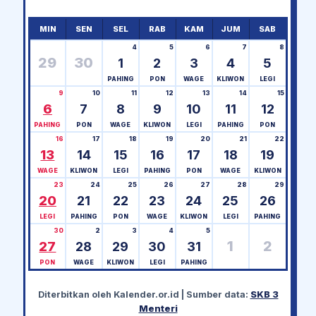
MIN
SEN
SEL
RAB
KAM
JUM
SAB
4
5
6
7
8
29
30
1
2
3
4
5
PAHING
PON
WAGE
KLIWON
LEGI
9
10
11
12
13
14
15
6
7
8
9
10
11
12
PAHING
PON
WAGE
KLIWON
LEGI
PAHING
PON
16
17
18
19
20
21
22
13
14
15
16
17
18
19
WAGE
KLIWON
LEGI
PAHING
PON
WAGE
KLIWON
23
24
25
26
27
28
29
20
21
22
23
24
25
26
LEGI
PAHING
PON
WAGE
KLIWON
LEGI
PAHING
30
2
3
4
5
1
2
27
28
29
30
31
PON
WAGE
KLIWON
LEGI
PAHING
Diterbitkan oleh
Kalender.or.id
| Sumber data:
SKB 3
Menteri