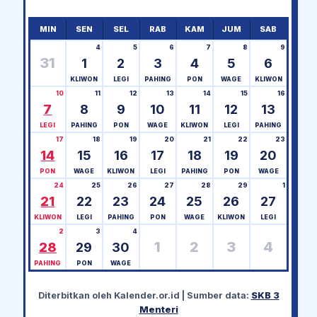
MIN
SEN
SEL
RAB
KAM
JUM
SAB
4
5
6
7
8
9
31
1
2
3
4
5
6
KLIWON
LEGI
PAHING
PON
WAGE
KLIWON
10
11
12
13
14
15
16
7
8
9
10
11
12
13
LEGI
PAHING
PON
WAGE
KLIWON
LEGI
PAHING
17
18
19
20
21
22
23
14
15
16
17
18
19
20
PON
WAGE
KLIWON
LEGI
PAHING
PON
WAGE
24
25
26
27
28
29
1
21
22
23
24
25
26
27
KLIWON
LEGI
PAHING
PON
WAGE
KLIWON
LEGI
2
3
4
1
2
3
4
28
29
30
PAHING
PON
WAGE
Diterbitkan oleh
Kalender.or.id
| Sumber data:
SKB 3
Menteri