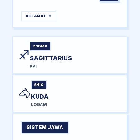
BULAN KE-0
ZODIAK
♐
SAGITTARIUS
API
SHIO
🐴
KUDA
LOGAM
SISTEM JAWA