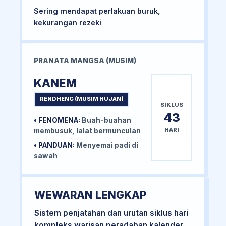
Sering mendapat perlakuan buruk,
kekurangan rezeki
PRANATA MANGSA (MUSIM)
KANEM
RENDHENG (MUSIM HUJAN)
SIKLUS
43
• FENOMENA:
Buah-buahan
HARI
membusuk, lalat bermunculan
• PANDUAN:
Menyemai padi di
sawah
WEWARAN LENGKAP
Sistem penjatahan dan urutan siklus hari
kompleks warisan peradaban kalender