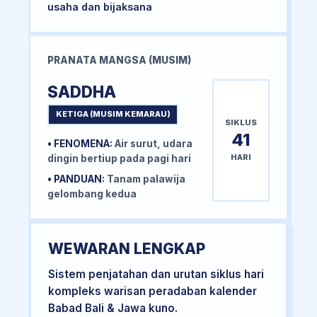
usaha dan bijaksana
PRANATA MANGSA (MUSIM)
SADDHA
KETIGA (MUSIM KEMARAU)
SIKLUS
41
• FENOMENA:
Air surut, udara
HARI
dingin bertiup pada pagi hari
• PANDUAN:
Tanam palawija
gelombang kedua
WEWARAN LENGKAP
Sistem penjatahan dan urutan siklus hari
kompleks warisan peradaban kalender
Babad Bali & Jawa kuno.