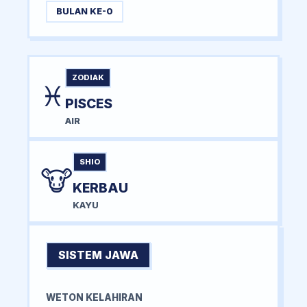
BULAN KE-0
ZODIAK
♓
PISCES
AIR
SHIO
🐮
KERBAU
KAYU
SISTEM JAWA
WETON KELAHIRAN