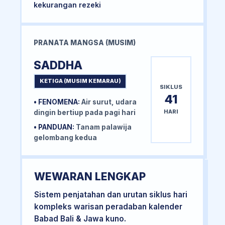
kekurangan rezeki
PRANATA MANGSA (MUSIM)
SADDHA
KETIGA (MUSIM KEMARAU)
SIKLUS
41
• FENOMENA:
Air surut, udara
HARI
dingin bertiup pada pagi hari
• PANDUAN:
Tanam palawija
gelombang kedua
WEWARAN LENGKAP
Sistem penjatahan dan urutan siklus hari
kompleks warisan peradaban kalender
Babad Bali & Jawa kuno.