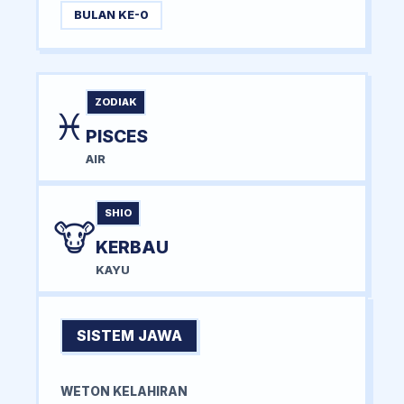
BULAN KE-0
ZODIAK
♓
PISCES
AIR
SHIO
🐮
KERBAU
KAYU
SISTEM JAWA
WETON KELAHIRAN