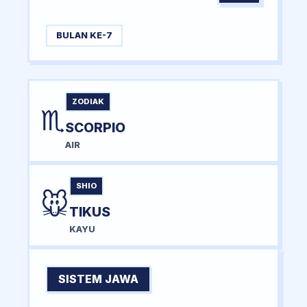
BULAN KE-7
ZODIAK
♏
SCORPIO
AIR
SHIO
🐭
TIKUS
KAYU
SISTEM JAWA