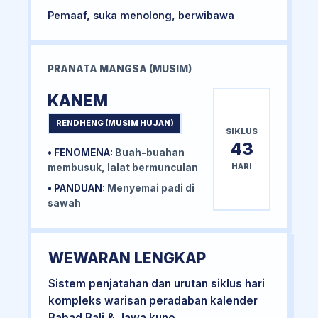
Pemaaf, suka menolong, berwibawa
PRANATA MANGSA (MUSIM)
KANEM
RENDHENG (MUSIM HUJAN)
SIKLUS
43
• FENOMENA:
Buah-buahan
HARI
membusuk, lalat bermunculan
• PANDUAN:
Menyemai padi di
sawah
WEWARAN LENGKAP
Sistem penjatahan dan urutan siklus hari
kompleks warisan peradaban kalender
Babad Bali & Jawa kuno.