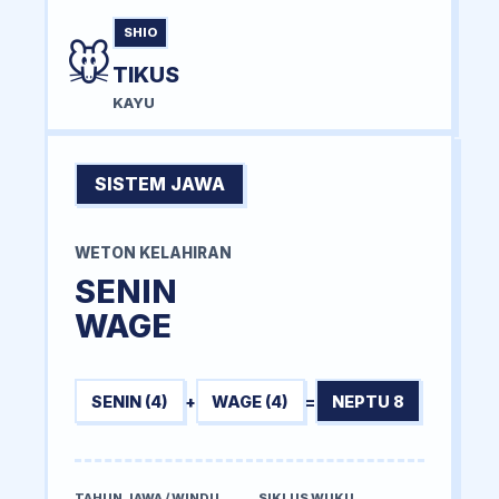
SHIO
🐭
TIKUS
KAYU
SISTEM JAWA
WETON KELAHIRAN
SENIN
WAGE
SENIN (4)
+
WAGE (4)
=
NEPTU 8
TAHUN JAWA / WINDU
SIKLUS WUKU