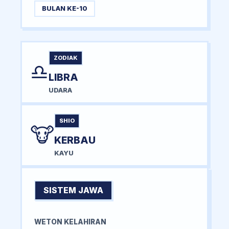
BULAN KE-10
ZODIAK
♎
LIBRA
UDARA
SHIO
🐮
KERBAU
KAYU
SISTEM JAWA
WETON KELAHIRAN