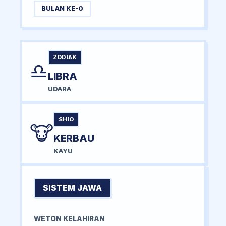
BULAN KE-0
ZODIAK
♎
LIBRA
UDARA
SHIO
🐮
KERBAU
KAYU
SISTEM JAWA
WETON KELAHIRAN