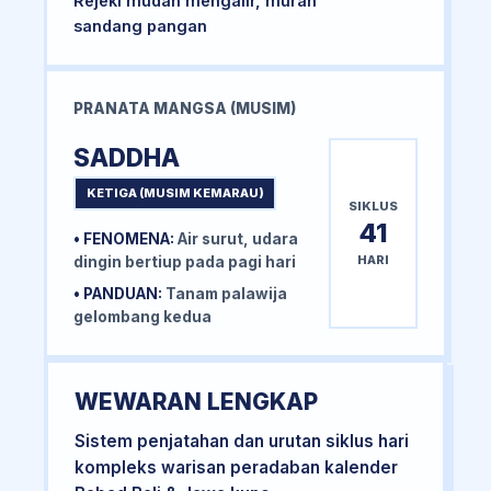
Rejeki mudah mengalir, murah
sandang pangan
PRANATA MANGSA (MUSIM)
SADDHA
KETIGA (MUSIM KEMARAU)
SIKLUS
41
• FENOMENA:
Air surut, udara
HARI
dingin bertiup pada pagi hari
• PANDUAN:
Tanam palawija
gelombang kedua
WEWARAN LENGKAP
Sistem penjatahan dan urutan siklus hari
kompleks warisan peradaban kalender