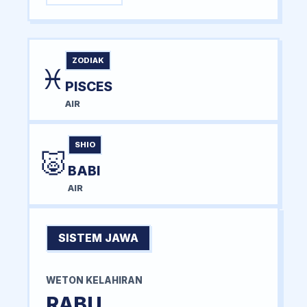
ZODIAK
♓
PISCES
AIR
SHIO
🐷
BABI
AIR
SISTEM JAWA
WETON KELAHIRAN
RABU