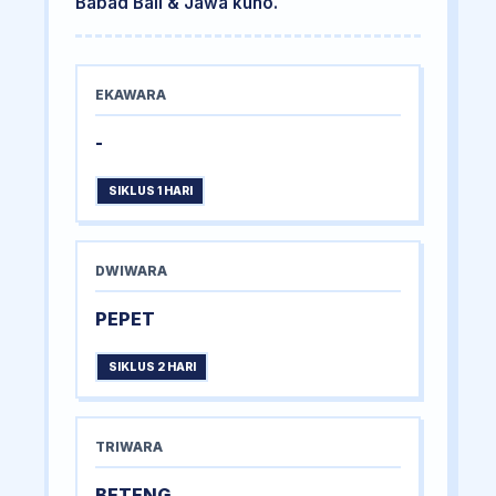
Babad Bali & Jawa kuno.
EKAWARA
-
SIKLUS 1 HARI
DWIWARA
PEPET
SIKLUS 2 HARI
TRIWARA
BETENG