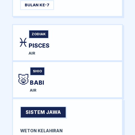
BULAN KE-7
ZODIAK
♓
PISCES
AIR
SHIO
🐷
BABI
AIR
SISTEM JAWA
WETON KELAHIRAN