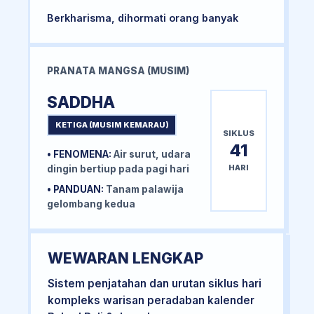
Berkharisma, dihormati orang banyak
PRANATA MANGSA (MUSIM)
SADDHA
KETIGA (MUSIM KEMARAU)
SIKLUS
41
• FENOMENA:
Air surut, udara
HARI
dingin bertiup pada pagi hari
• PANDUAN:
Tanam palawija
gelombang kedua
WEWARAN LENGKAP
Sistem penjatahan dan urutan siklus hari
kompleks warisan peradaban kalender