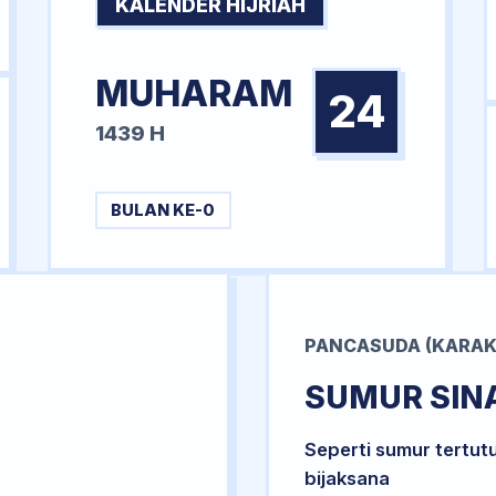
KALENDER HIJRIAH
MUHARAM
24
1439 H
BULAN KE-0
PANCASUDA (KARAK
SUMUR SIN
Seperti sumur tertut
bijaksana