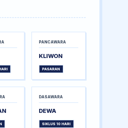
RA
PANCAWARA
KLIWON
HARI
PASARAN
RA
DASAWARA
AN
DEWA
N
SIKLUS 10 HARI