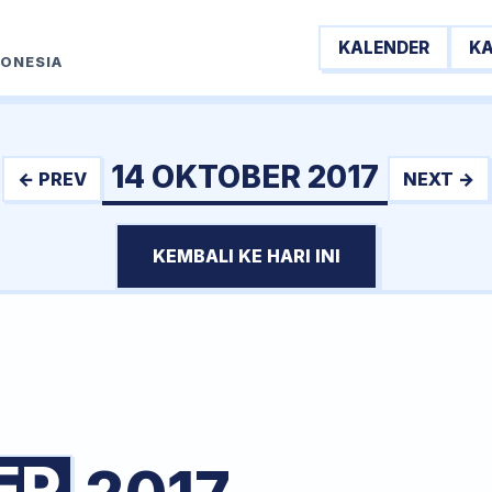
KALENDER
K
DONESIA
14 OKTOBER 2017
← PREV
NEXT →
KEMBALI KE HARI INI
ER