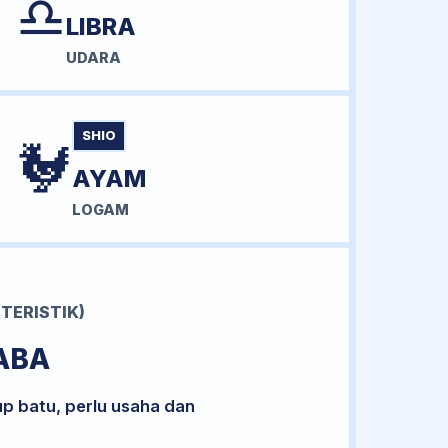
♎
LIBRA
UDARA
SHIO
🐓
AYAM
LOGAM
TERISTIK)
ABA
up batu, perlu usaha dan