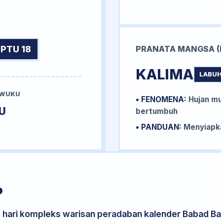
PTU 18
PRANATA MANGSA (
KALIMA
LABUH
 WUKU
• FENOMENA:
Hujan mu
U
bertumbuh
• PANDUAN:
Menyiapka
P
s hari kompleks warisan peradaban kalender Babad Bal