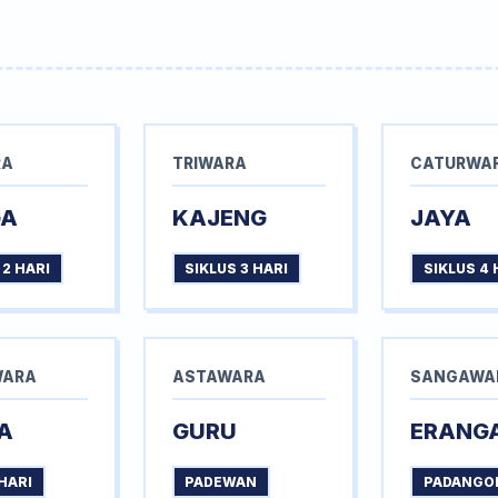
RA
TRIWARA
CATURWA
GA
KAJENG
JAYA
 2 HARI
SIKLUS 3 HARI
SIKLUS 4 
WARA
ASTAWARA
SANGAWA
A
GURU
ERANG
HARI
PADEWAN
PADANGO