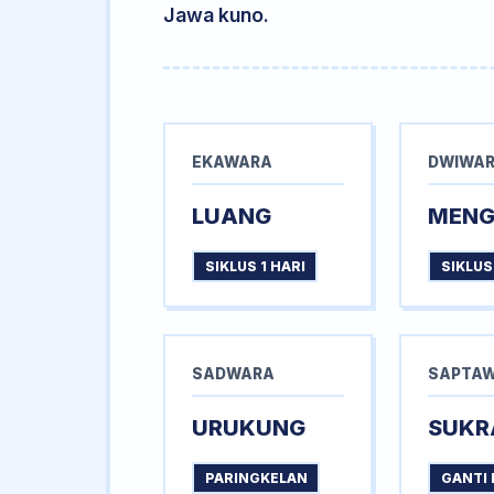
Jawa kuno.
EKAWARA
DWIWA
LUANG
MEN
SIKLUS 1 HARI
SIKLUS
SADWARA
SAPTA
URUKUNG
SUKR
PARINGKELAN
GANTI 