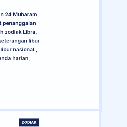
lan 24 Muharam
ut penanggalan
h zodiak Libra,
eterangan libur
libur nasional.,
enda harian,
ZODIAK