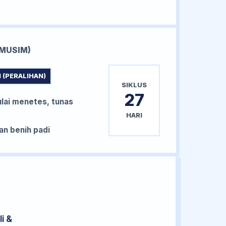
MUSIM)
 (PERALIHAN)
SIKLUS
27
lai menetes, tunas
HARI
n benih padi
i &