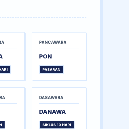
RA
PANCAWARA
A
PON
HARI
PASARAN
RA
DASAWARA
DANAWA
N
SIKLUS 10 HARI