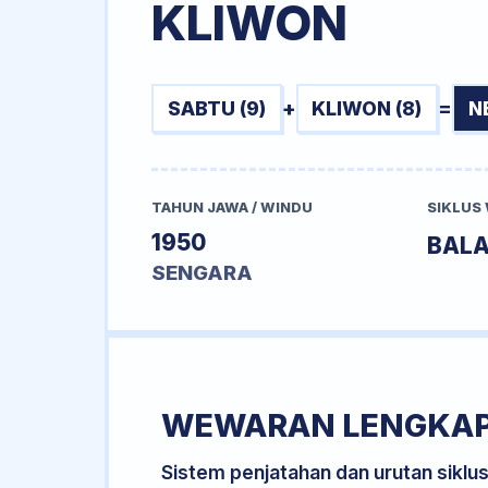
KLIWON
SABTU (9)
+
KLIWON (8)
=
N
TAHUN JAWA / WINDU
SIKLUS
1950
BAL
SENGARA
WEWARAN LENGKA
Sistem penjatahan dan urutan siklu