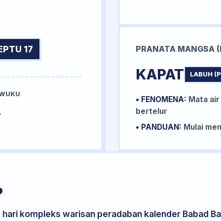
EPTU 17
PRANATA MANGSA (
KAPAT
LABUH (
 WUKU
• FENOMENA:
Mata air
A
bertelur
• PANDUAN:
Mulai me
P
s hari kompleks warisan peradaban kalender Babad Bal