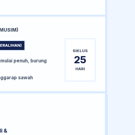
MUSIM)
PERALIHAN)
SIKLUS
25
 mulai penuh, burung
HARI
nggarap sawah
i &