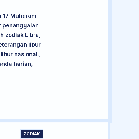
an 17 Muharam
ut penanggalan
h zodiak Libra,
eterangan libur
libur nasional.,
enda harian,
ZODIAK