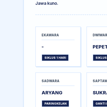
Jawa kuno.
EKAWARA
DWIWA
-
PEPE
SIKLUS 1 HARI
SIKLUS
SADWARA
SAPTA
ARYANG
SUKR
PARINGKELAN
GANTI 