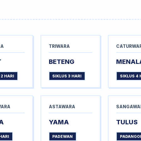
RA
TRIWARA
CATURWA
T
BETENG
MENAL
 2 HARI
SIKLUS 3 HARI
SIKLUS 4 
WARA
ASTAWARA
SANGAWA
A
YAMA
TULUS
HARI
PADEWAN
PADANGO