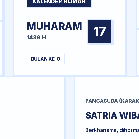
KALENDER HIJRIAH
MUHARAM
17
1439 H
BULAN KE-0
PANCASUDA (KARAK
SATRIA WI
Berkharisma, dihorm