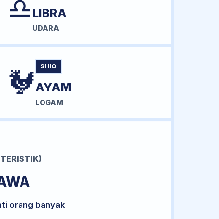
♎
LIBRA
UDARA
SHIO
🐓
AYAM
LOGAM
TERISTIK)
BAWA
ati orang banyak