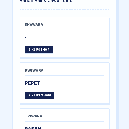
Babad Bali & Jawa kuno.
EKAWARA
-
SIKLUS 1 HARI
DWIWARA
PEPET
SIKLUS 2 HARI
TRIWARA
PASAH