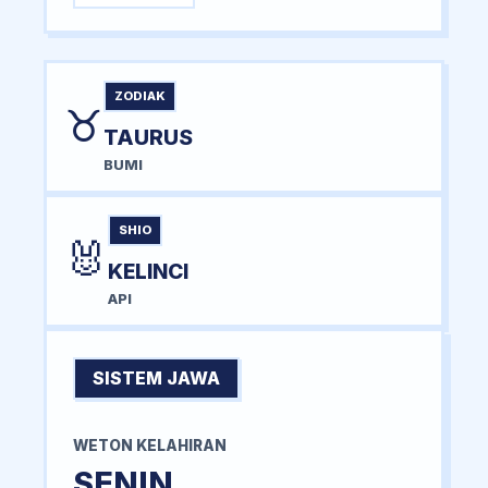
ZODIAK
♉
TAURUS
BUMI
SHIO
🐰
KELINCI
API
SISTEM JAWA
WETON KELAHIRAN
SENIN