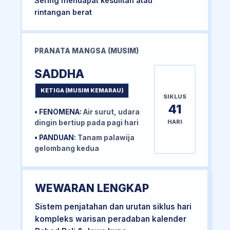
Sering mendapat kesulitan atau
rintangan berat
PRANATA MANGSA (MUSIM)
SADDHA
KETIGA (MUSIM KEMARAU)
SIKLUS
41
• FENOMENA:
Air surut, udara
HARI
dingin bertiup pada pagi hari
• PANDUAN:
Tanam palawija
gelombang kedua
WEWARAN LENGKAP
Sistem penjatahan dan urutan siklus hari
kompleks warisan peradaban kalender