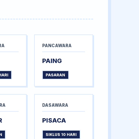
RA
PANCAWARA
PAING
HARI
PASARAN
RA
DASAWARA
R
PISACA
N
SIKLUS 10 HARI