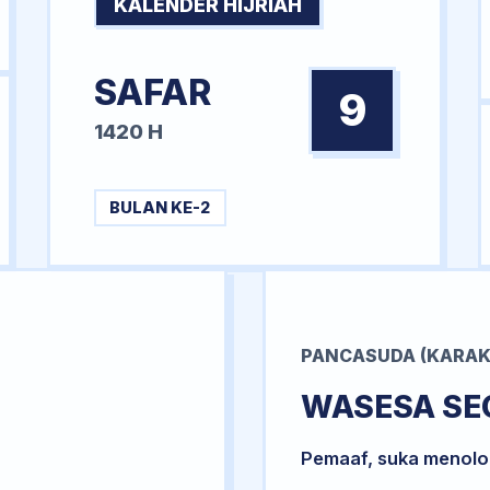
KALENDER HIJRIAH
SAFAR
9
1420 H
BULAN KE-2
PANCASUDA (KARAK
WASESA SE
Pemaaf, suka menol