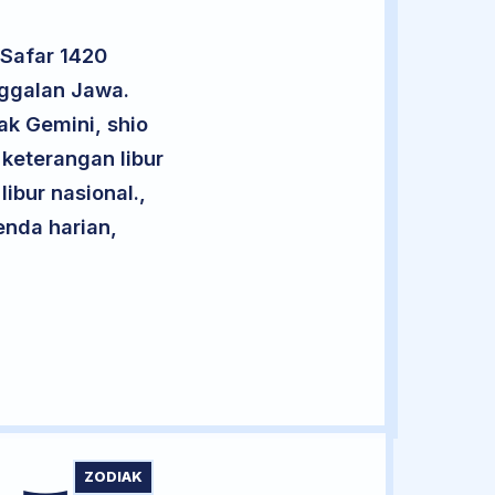
 Safar 1420
nggalan Jawa.
ak Gemini, shio
keterangan libur
libur nasional.,
enda harian,
ZODIAK