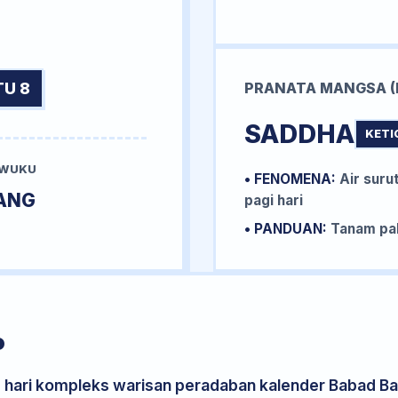
TU 8
PRANATA MANGSA (
SADDHA
KETI
 WUKU
• FENOMENA:
Air surut
ANG
pagi hari
• PANDUAN:
Tanam pal
P
s hari kompleks warisan peradaban kalender Babad Bal