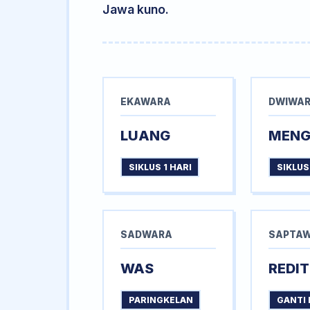
Jawa kuno.
EKAWARA
DWIWA
LUANG
MEN
SIKLUS 1 HARI
SIKLUS
SADWARA
SAPTA
WAS
REDIT
PARINGKELAN
GANTI 