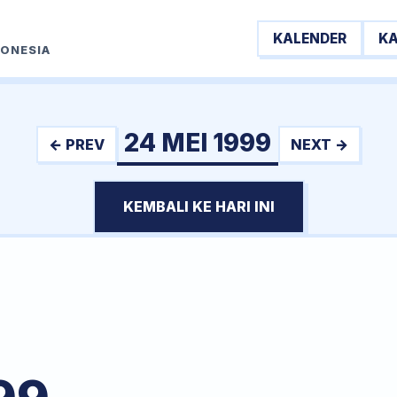
KALENDER
K
DONESIA
24 MEI 1999
← PREV
NEXT →
KEMBALI KE HARI INI