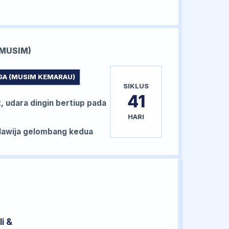
MUSIM)
GA (MUSIM KEMARAU)
SIKLUS
41
, udara dingin bertiup pada
HARI
awija gelombang kedua
i &