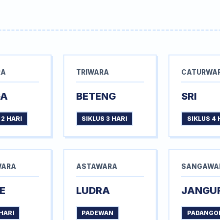
RA
TRIWARA
CATURWA
GA
BETENG
SRI
 2 HARI
SIKLUS 3 HARI
SIKLUS 4 
WARA
ASTAWARA
SANGAWA
E
LUDRA
JANGU
HARI
PADEWAN
PADANGO