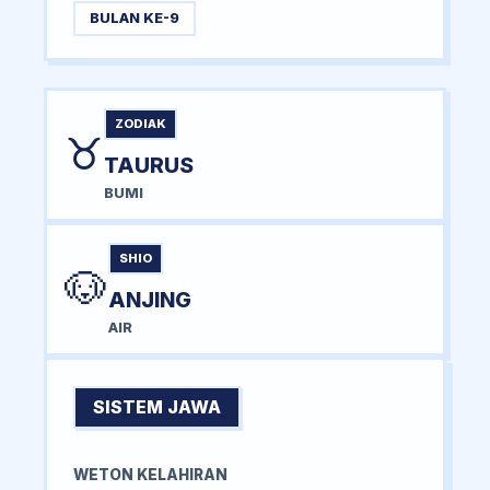
BULAN KE-9
ZODIAK
♉
TAURUS
BUMI
SHIO
🐶
ANJING
AIR
SISTEM JAWA
WETON KELAHIRAN