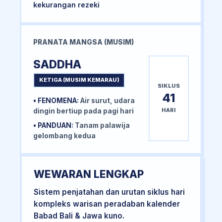
kekurangan rezeki
PRANATA MANGSA (MUSIM)
SADDHA
KETIGA (MUSIM KEMARAU)
SIKLUS
41
• FENOMENA:
Air surut, udara
HARI
dingin bertiup pada pagi hari
• PANDUAN:
Tanam palawija
gelombang kedua
WEWARAN LENGKAP
Sistem penjatahan dan urutan siklus hari
kompleks warisan peradaban kalender
Babad Bali & Jawa kuno.