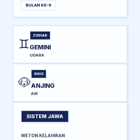
BULAN KE-9
ZODIAK
♊
GEMINI
UDARA
SHIO
🐶
ANJING
AIR
SISTEM JAWA
WETON KELAHIRAN