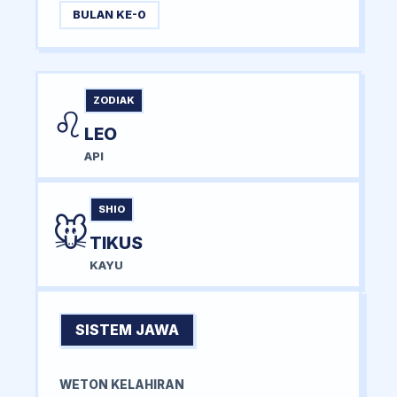
BULAN KE-0
ZODIAK
♌
LEO
API
SHIO
🐭
TIKUS
KAYU
SISTEM JAWA
WETON KELAHIRAN