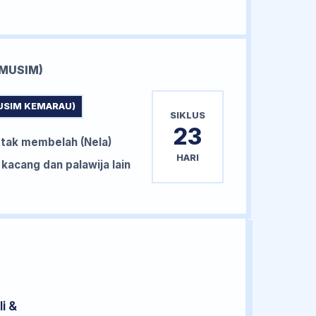
MUSIM)
USIM KEMARAU)
SIKLUS
23
tak membelah (Nela)
HARI
acang dan palawija lain
i &