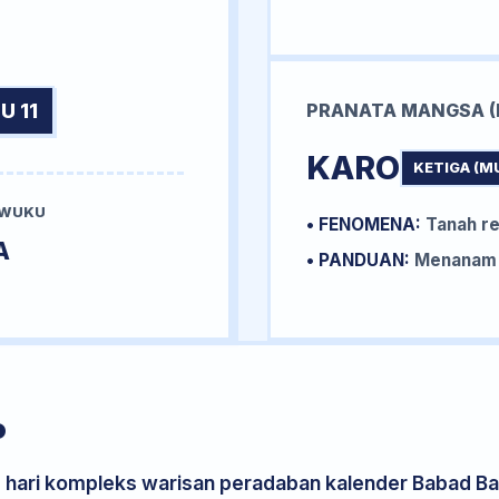
U 11
PRANATA MANGSA (
KARO
KETIGA (M
 WUKU
• FENOMENA:
Tanah re
A
• PANDUAN:
Menanam k
P
s hari kompleks warisan peradaban kalender Babad Bal