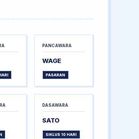
RA
PANCAWARA
WAGE
HARI
PASARAN
RA
DASAWARA
SATO
N
SIKLUS 10 HARI