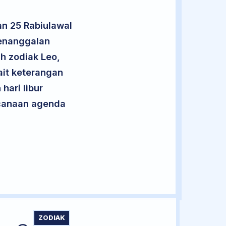
n 25 Rabiulawal
penanggalan
uh zodiak Leo,
ait keterangan
hari libur
encanaan agenda
ZODIAK