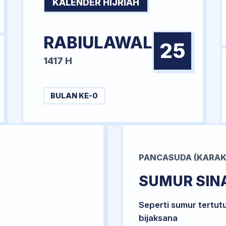
KALENDER HIJRIAH
RABIULAWAL
25
1417 H
BULAN KE-0
PANCASUDA (KARAK
SUMUR SIN
Seperti sumur tertut
bijaksana