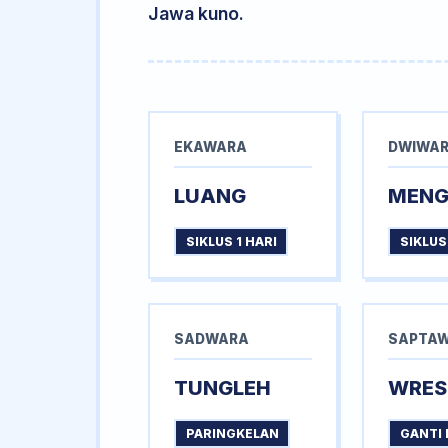
Jawa kuno.
EKAWARA
DWIWA
LUANG
MEN
SIKLUS 1 HARI
SIKLUS
SADWARA
SAPTA
TUNGLEH
WRES
PARINGKELAN
GANTI 