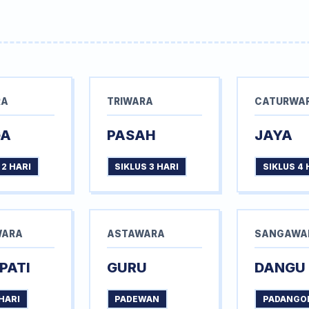
RA
TRIWARA
CATURWA
GA
PASAH
JAYA
 2 HARI
SIKLUS 3 HARI
SIKLUS 4 
WARA
ASTAWARA
SANGAWA
PATI
GURU
DANGU
HARI
PADEWAN
PADANGO