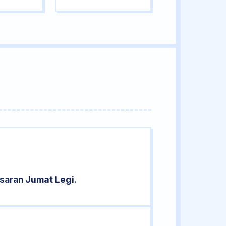
asaran
Jumat Legi
.