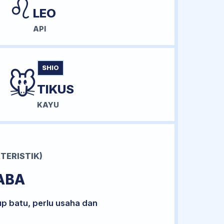
♌
LEO
API
SHIO
🐭
TIKUS
KAYU
TERISTIK)
ABA
up batu, perlu usaha dan