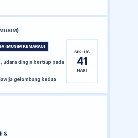
MUSIM)
GA (MUSIM KEMARAU)
SIKLUS
41
, udara dingin bertiup pada
HARI
awija gelombang kedua
i &