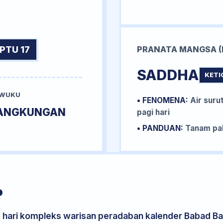
PTU 17
PRANATA MANGSA (
SADDHA
KETI
 WUKU
• FENOMENA:
Air surut
ANGKUNGAN
pagi hari
• PANDUAN:
Tanam pal
P
s hari kompleks warisan peradaban kalender Babad Bal