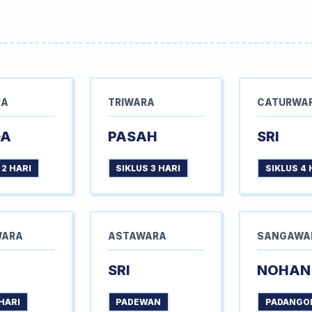
RA
TRIWARA
CATURWA
GA
PASAH
SRI
 2 HARI
SIKLUS 3 HARI
SIKLUS 4 
WARA
ASTAWARA
SANGAWA
SRI
NOHAN
HARI
PADEWAN
PADANGO