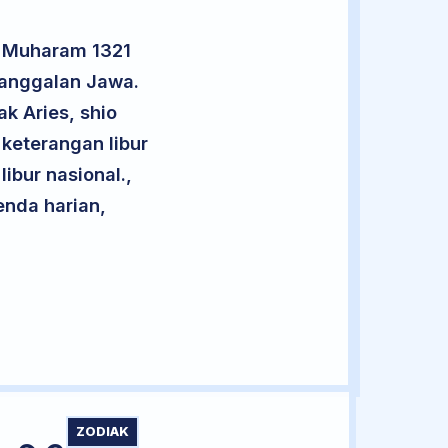
4 Muharam 1321
nanggalan Jawa.
k Aries, shio
keterangan libur
libur nasional.,
enda harian,
ZODIAK