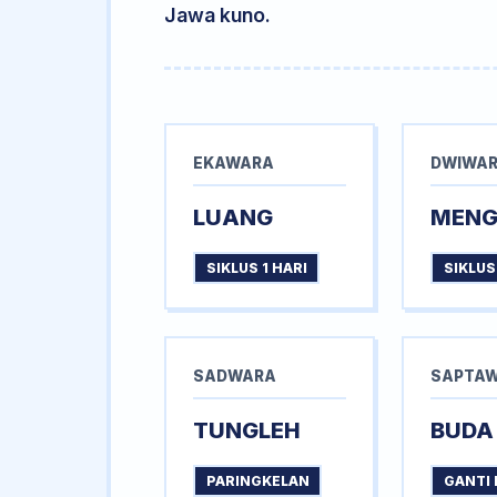
Jawa kuno.
EKAWARA
DWIWA
LUANG
MEN
SIKLUS 1 HARI
SIKLUS
SADWARA
SAPTA
TUNGLEH
BUDA
PARINGKELAN
GANTI 