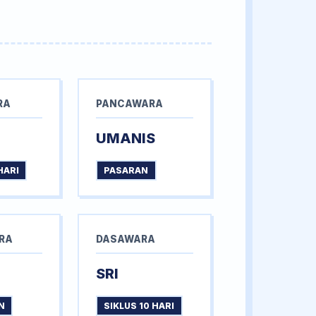
RA
PANCAWARA
UMANIS
HARI
PASARAN
RA
DASAWARA
SRI
N
SIKLUS 10 HARI