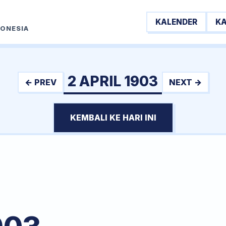
KALENDER
K
DONESIA
2 APRIL 1903
← PREV
NEXT →
KEMBALI KE HARI INI