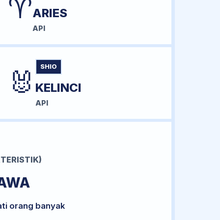
♈
ARIES
API
SHIO
🐰
KELINCI
API
TERISTIK)
BAWA
ati orang banyak