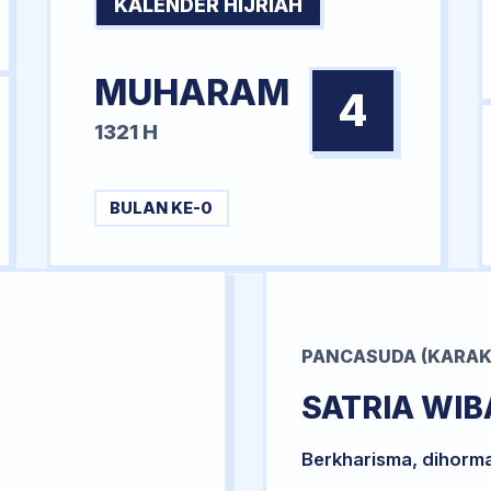
KALENDER HIJRIAH
MUHARAM
4
1321 H
BULAN KE-0
PANCASUDA (KARAK
SATRIA WI
Berkharisma, dihorm