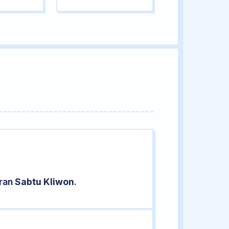
aran
Sabtu Kliwon
.