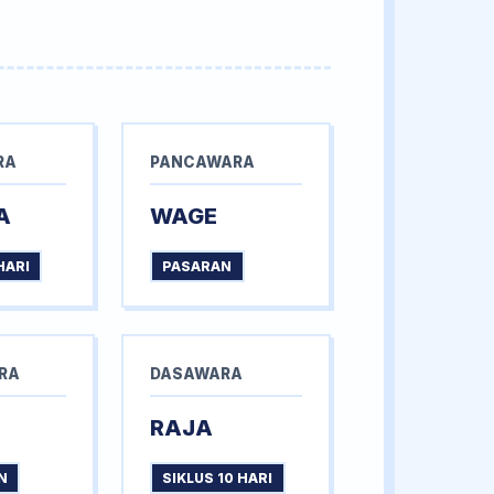
RA
PANCAWARA
A
WAGE
HARI
PASARAN
RA
DASAWARA
RAJA
N
SIKLUS 10 HARI