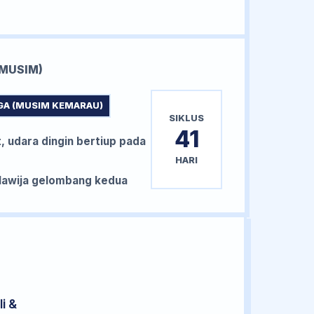
MUSIM)
GA (MUSIM KEMARAU)
SIKLUS
41
, udara dingin bertiup pada
HARI
awija gelombang kedua
i &