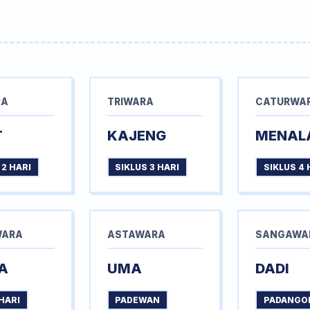
RA
TRIWARA
CATURWA
T
KAJENG
MENAL
 2 HARI
SIKLUS 3 HARI
SIKLUS 4 
WARA
ASTAWARA
SANGAWA
A
UMA
DADI
HARI
PADEWAN
PADANGO