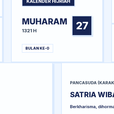
KALENDER HIJRIAH
MUHARAM
27
1321 H
BULAN KE-0
PANCASUDA (KARAK
SATRIA WI
Berkharisma, dihorm