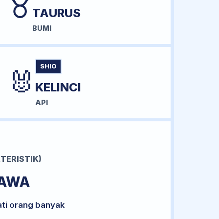
♉
TAURUS
BUMI
SHIO
🐰
KELINCI
API
TERISTIK)
BAWA
ati orang banyak