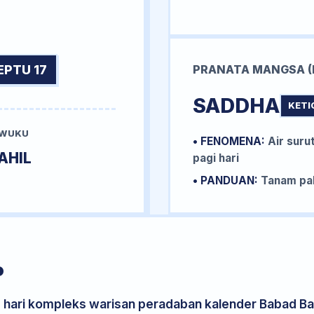
EPTU 17
PRANATA MANGSA (
SADDHA
KETI
 WUKU
• FENOMENA:
Air surut
AHIL
pagi hari
• PANDUAN:
Tanam pal
P
s hari kompleks warisan peradaban kalender Babad Bal