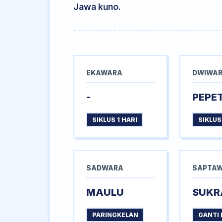
Jawa kuno.
EKAWARA
DWIWA
-
PEPE
SIKLUS 1 HARI
SIKLUS
SADWARA
SAPTA
MAULU
SUKR
PARINGKELAN
GANTI 