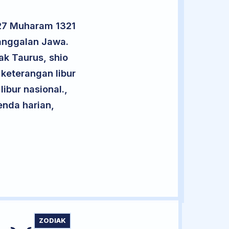
 27 Muharam 1321
nanggalan Jawa.
ak Taurus, shio
keterangan libur
libur nasional.,
enda harian,
ZODIAK