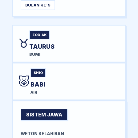
BULAN KE-9
ZODIAK
♉
TAURUS
BUMI
SHIO
🐷
BABI
AIR
SISTEM JAWA
WETON KELAHIRAN