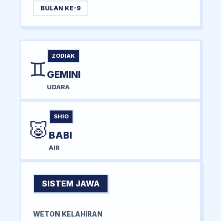
BULAN KE-9
ZODIAK
♊
GEMINI
UDARA
SHIO
🐷
BABI
AIR
SISTEM JAWA
WETON KELAHIRAN