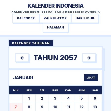
KALENDER INDONESIA
KALENDER RESMI SESUAI SKB 3 MENTERI INDONESIA
KALENDER
KALKULATOR
HARI LIBUR
HALAMAN
KALENDER TAHUNAN
TAHUN 2057
←
→
JANUARI
LIHAT
MIN
SEN
SEL
RAB
KAM
JUM
SAB
1
2
3
4
5
6
7
8
9
10
11
12
13