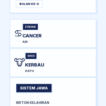
BULAN KE-0
ZODIAK
♋
CANCER
AIR
SHIO
🐮
KERBAU
KAYU
SISTEM JAWA
WETON KELAHIRAN