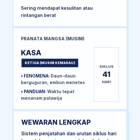
Sering mendapat kesulitan atau
rintangan berat
PRANATA MANGSA (MUSIM)
KASA
KETIGA (MUSIM KEMARAU)
SIKLUS
41
• FENOMENA:
Daun-daun
HARI
berguguran, embun menetes
• PANDUAN:
Waktu tepat
menanam palawija
WEWARAN LENGKAP
Sistem penjatahan dan urutan siklus hari