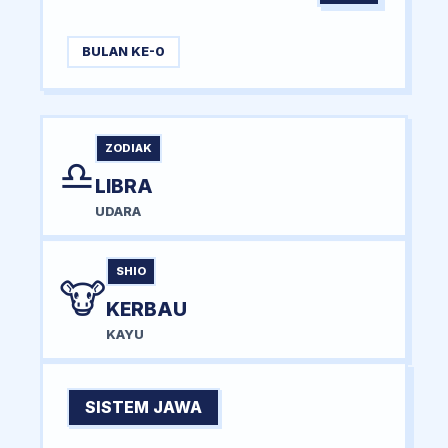
BULAN KE-0
ZODIAK
♎
LIBRA
UDARA
SHIO
🐮
KERBAU
KAYU
SISTEM JAWA