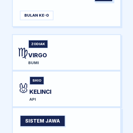
BULAN KE-0
ZODIAK
♍
VIRGO
BUMI
SHIO
🐰
KELINCI
API
SISTEM JAWA