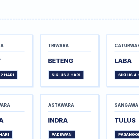
RA
TRIWARA
CATURWA
T
BETENG
LABA
 2 HARI
SIKLUS 3 HARI
SIKLUS 4 
WARA
ASTAWARA
SANGAWA
A
INDRA
TULUS
HARI
PADEWAN
PADANGO