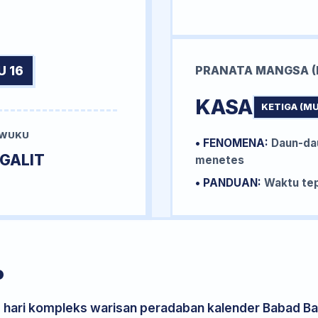
U 16
PRANATA MANGSA (
KASA
KETIGA (M
 WUKU
• FENOMENA:
Daun-da
GALIT
menetes
• PANDUAN:
Waktu tep
P
s hari kompleks warisan peradaban kalender Babad Bal