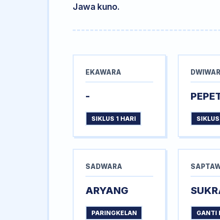
Jawa kuno.
EKAWARA
DWIWA
-
PEPE
SIKLUS 1 HARI
SIKLUS
SADWARA
SAPTA
ARYANG
SUKR
PARINGKELAN
GANTI 