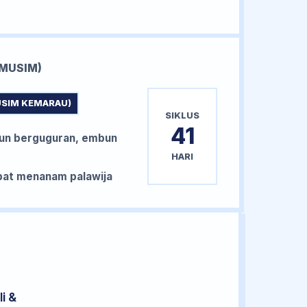
MUSIM)
USIM KEMARAU)
SIKLUS
41
un berguguran, embun
HARI
at menanam palawija
i &