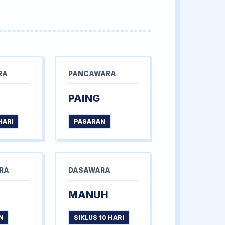
RA
PANCAWARA
PAING
HARI
PASARAN
RA
DASAWARA
MANUH
N
SIKLUS 10 HARI