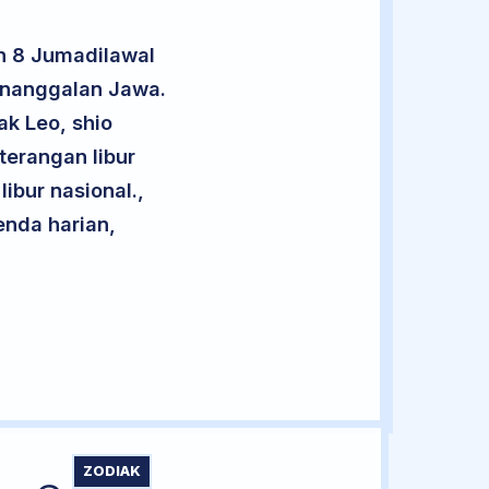
n 8 Jumadilawal
penanggalan Jawa.
ak Leo, shio
terangan libur
libur nasional.,
enda harian,
ZODIAK