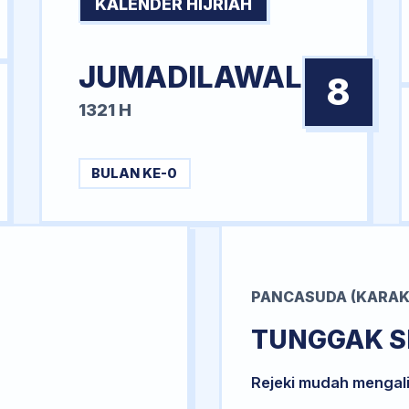
KALENDER HIJRIAH
JUMADILAWAL
8
1321 H
BULAN KE-0
PANCASUDA (KARAK
TUNGGAK S
Rejeki mudah mengal