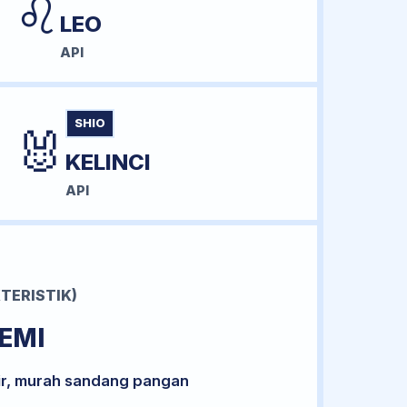
♌
LEO
API
SHIO
🐰
KELINCI
API
TERISTIK)
EMI
ir, murah sandang pangan