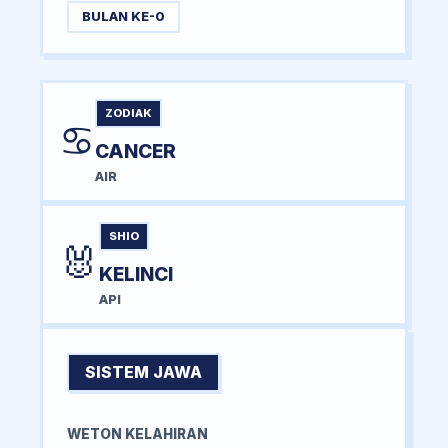
BULAN KE-0
ZODIAK
♋
CANCER
AIR
SHIO
🐰
KELINCI
API
SISTEM JAWA
WETON KELAHIRAN