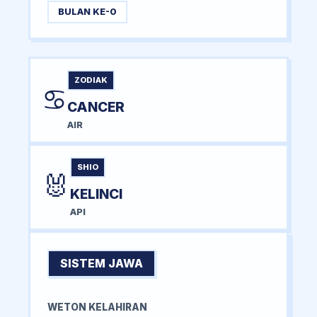
BULAN KE-0
ZODIAK
♋
CANCER
AIR
SHIO
🐰
KELINCI
API
SISTEM JAWA
WETON KELAHIRAN