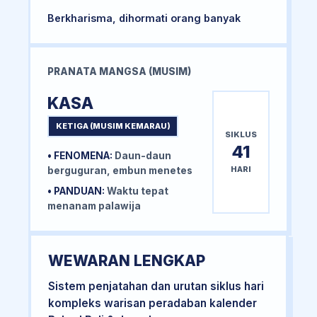
Berkharisma, dihormati orang banyak
PRANATA MANGSA (MUSIM)
KASA
KETIGA (MUSIM KEMARAU)
SIKLUS
41
• FENOMENA:
Daun-daun
HARI
berguguran, embun menetes
• PANDUAN:
Waktu tepat
menanam palawija
WEWARAN LENGKAP
Sistem penjatahan dan urutan siklus hari
kompleks warisan peradaban kalender