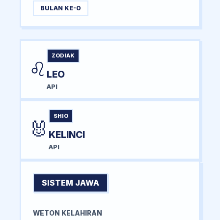
BULAN KE-0
ZODIAK
♌
LEO
API
SHIO
🐰
KELINCI
API
SISTEM JAWA
WETON KELAHIRAN