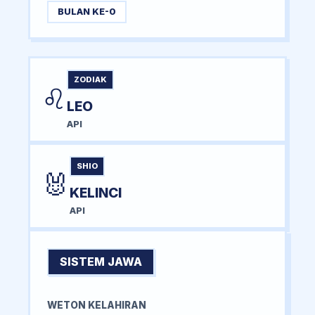
BULAN KE-0
ZODIAK
♌
LEO
API
SHIO
🐰
KELINCI
API
SISTEM JAWA
WETON KELAHIRAN