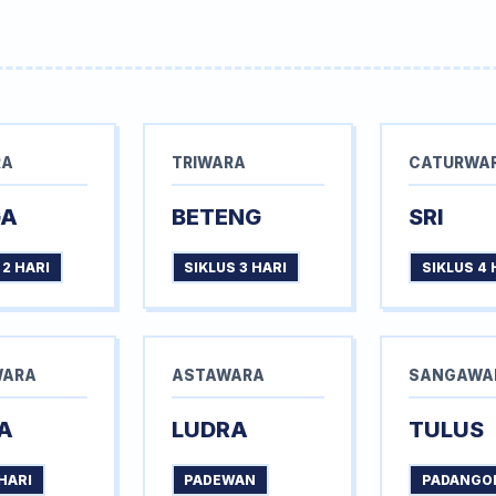
RA
TRIWARA
CATURWA
GA
BETENG
SRI
 2 HARI
SIKLUS 3 HARI
SIKLUS 4 
WARA
ASTAWARA
SANGAWA
A
LUDRA
TULUS
HARI
PADEWAN
PADANGO