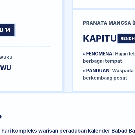
PRANATA MANGSA (
U 14
KAPITU
RENDH
• FENOMENA:
Hujan le
 WUKU
berbagai tempat
AWU
• PANDUAN:
Waspada b
berkembang pesat
P
s hari kompleks warisan peradaban kalender Babad Bal