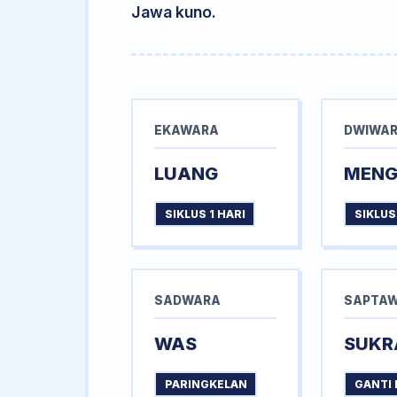
Jawa kuno.
EKAWARA
DWIWA
LUANG
MEN
SIKLUS 1 HARI
SIKLUS
SADWARA
SAPTA
WAS
SUKR
PARINGKELAN
GANTI 