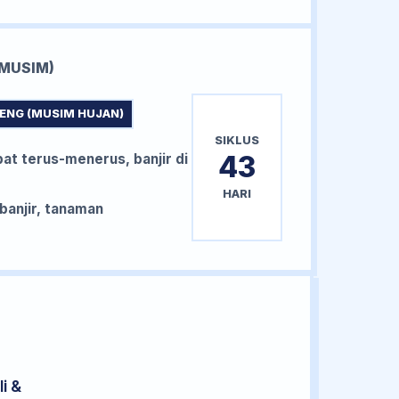
MUSIM)
ENG (MUSIM HUJAN)
SIKLUS
43
bat terus-menerus, banjir di
HARI
anjir, tanaman
i &