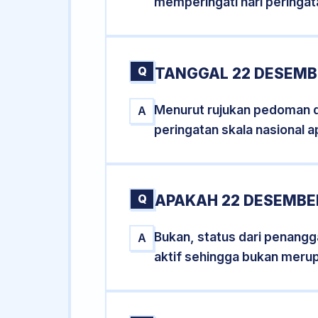
memperingati hari peringat
Q
TANGGAL 22 DESEMBE
Menurut rujukan pedoman dar
A
peringatan skala nasional a
Q
APAKAH 22 DESEMBE
Bukan, status dari penangga
A
aktif sehingga bukan meru