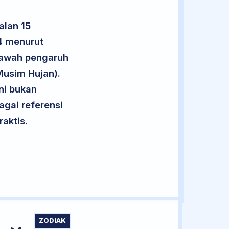
alan 15
14 menurut
 bawah pengaruh
Musim Hujan).
ini bukan
agai referensi
aktis.
ZODIAK