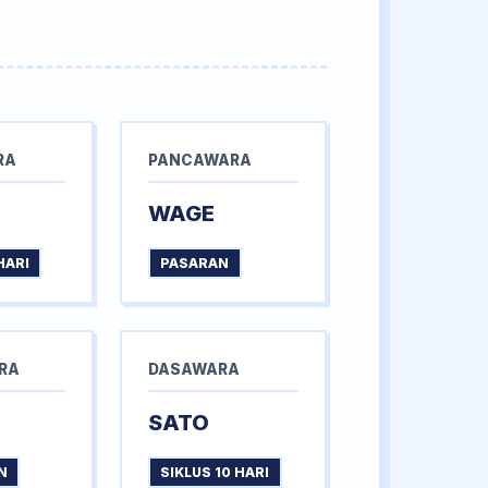
RA
PANCAWARA
WAGE
HARI
PASARAN
RA
DASAWARA
SATO
N
SIKLUS 10 HARI