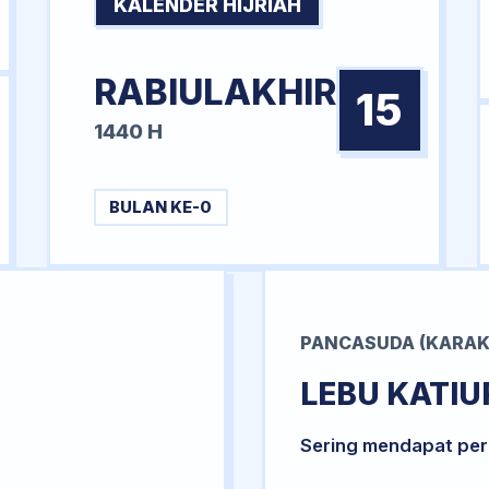
KALENDER HIJRIAH
RABIULAKHIR
15
1440 H
BULAN KE-0
PANCASUDA (KARAK
LEBU KATIU
Sering mendapat per