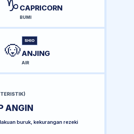
♑
CAPRICORN
BUMI
SHIO
🐶
ANJING
AIR
TERISTIK)
P ANGIN
lakuan buruk, kekurangan rezeki