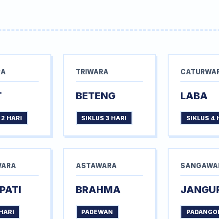
RA
TRIWARA
CATURWA
T
BETENG
LABA
 2 HARI
SIKLUS 3 HARI
SIKLUS 4 
WARA
ASTAWARA
SANGAWA
PATI
BRAHMA
JANGU
HARI
PADEWAN
PADANGO