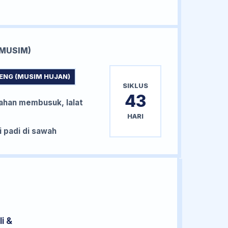
MUSIM)
ENG (MUSIM HUJAN)
SIKLUS
43
han membusuk, lalat
HARI
padi di sawah
i &