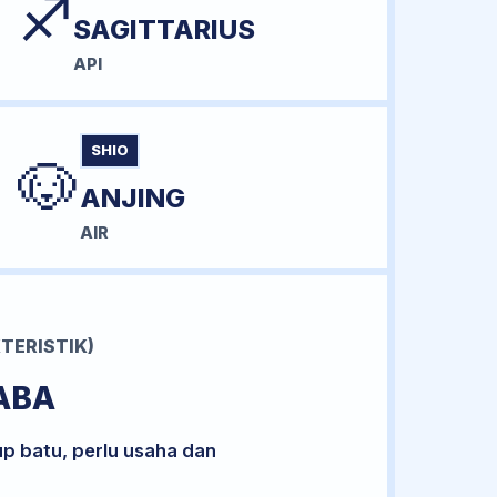
♐
SAGITTARIUS
API
SHIO
🐶
ANJING
AIR
TERISTIK)
ABA
up batu, perlu usaha dan