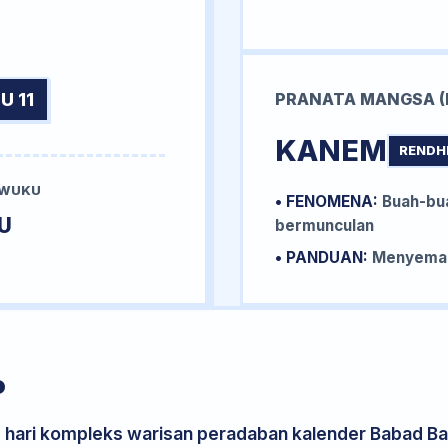
U 11
PRANATA MANGSA (
KANEM
RENDH
 WUKU
• FENOMENA:
Buah-bua
U
bermunculan
• PANDUAN:
Menyemai 
P
s hari kompleks warisan peradaban kalender Babad Bal