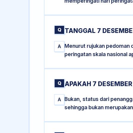
memperingati hari peringat
Q
TANGGAL 7 DESEMBER
Menurut rujukan pedoman dar
A
peringatan skala nasional a
Q
APAKAH 7 DESEMBER
Bukan, status dari penangga
A
sehingga bukan merupakan