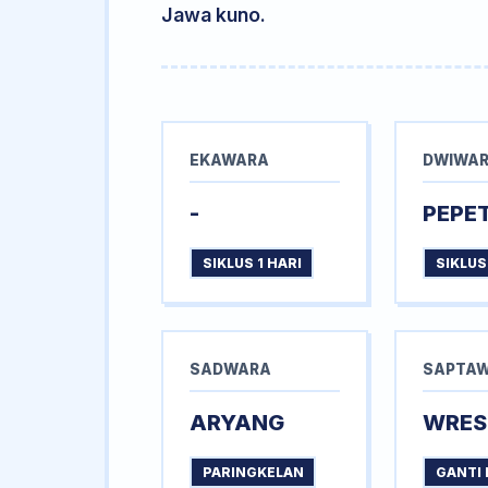
Jawa kuno.
EKAWARA
DWIWA
-
PEPE
SIKLUS 1 HARI
SIKLUS
SADWARA
SAPTA
ARYANG
WRES
PARINGKELAN
GANTI 