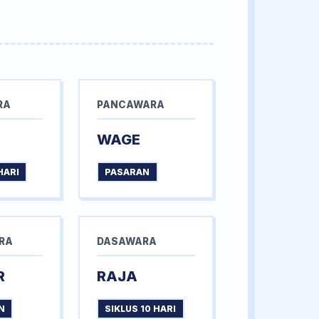
RA
PANCAWARA
WAGE
HARI
PASARAN
RA
DASAWARA
R
RAJA
N
SIKLUS 10 HARI