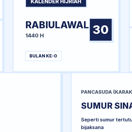
KALENDER HIJRIAH
RABIULAWAL
30
1440 H
BULAN KE-0
PANCASUDA (KARAK
SUMUR SIN
Seperti sumur tertut
bijaksana