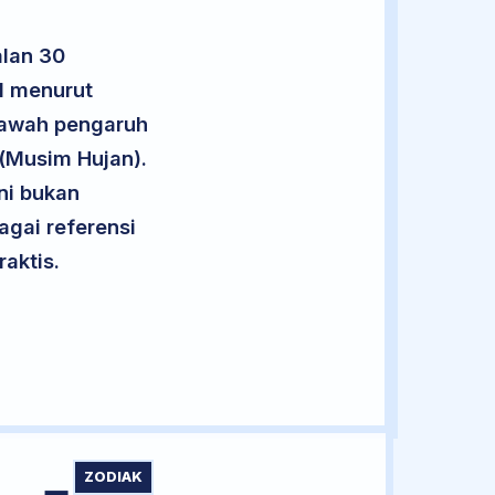
alan 30
1 menurut
 bawah pengaruh
 (Musim Hujan).
ini bukan
agai referensi
aktis.
ZODIAK