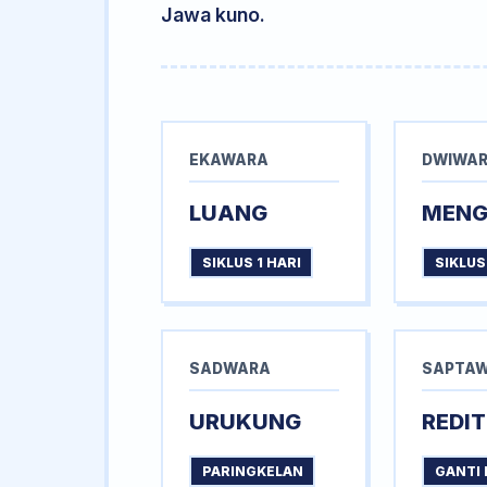
Jawa kuno.
EKAWARA
DWIWA
LUANG
MEN
SIKLUS 1 HARI
SIKLUS
SADWARA
SAPTA
URUKUNG
REDIT
PARINGKELAN
GANTI 