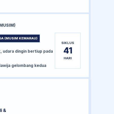
MUSIM)
GA (MUSIM KEMARAU)
SIKLUS
41
, udara dingin bertiup pada
HARI
awija gelombang kedua
i &