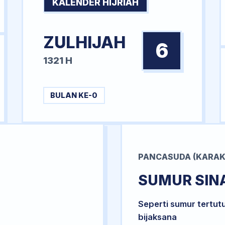
KALENDER HIJRIAH
ZULHIJAH
6
1321 H
BULAN KE-0
PANCASUDA (KARAK
SUMUR SIN
Seperti sumur tertut
bijaksana