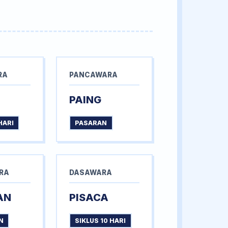
RA
PANCAWARA
PAING
HARI
PASARAN
RA
DASAWARA
AN
PISACA
N
SIKLUS 10 HARI