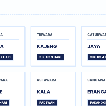
RA
TRIWARA
CATURWA
GA
KAJENG
JAYA
 2 HARI
SIKLUS 3 HARI
SIKLUS 4 
WARA
ASTAWARA
SANGAWA
E
KALA
ERANG
HARI
PADEWAN
PADANGO