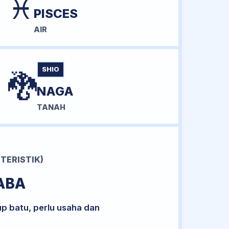
♓
PISCES
AIR
SHIO
🐉
NAGA
TANAH
TERISTIK)
ABA
up batu, perlu usaha dan