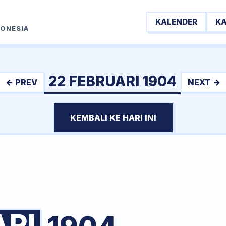
KALENDER
K
DONESIA
22 FEBRUARI 1904
← PREV
NEXT →
KEMBALI KE HARI INI
ARI