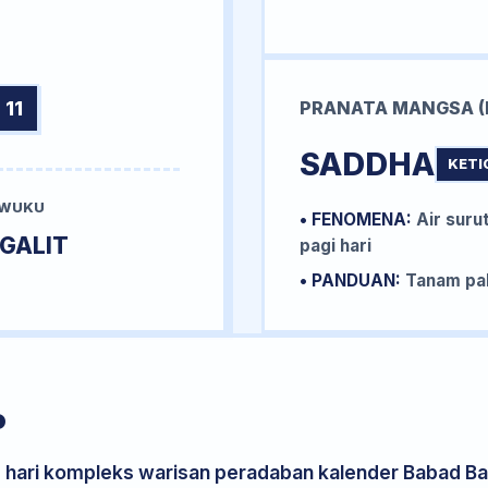
 11
PRANATA MANGSA (
SADDHA
KETI
 WUKU
• FENOMENA:
Air surut
GALIT
pagi hari
• PANDUAN:
Tanam pal
P
s hari kompleks warisan peradaban kalender Babad Bal