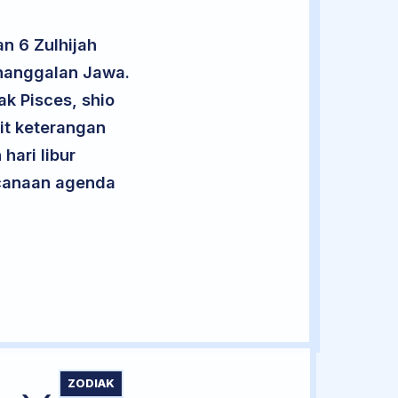
n 6 Zulhijah
enanggalan Jawa.
ak Pisces, shio
it keterangan
hari libur
encanaan agenda
ZODIAK