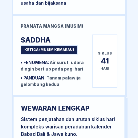
usaha dan bijaksana
PRANATA MANGSA (MUSIM)
SADDHA
KETIGA (MUSIM KEMARAU)
SIKLUS
41
• FENOMENA:
Air surut, udara
HARI
dingin bertiup pada pagi hari
• PANDUAN:
Tanam palawija
gelombang kedua
WEWARAN LENGKAP
Sistem penjatahan dan urutan siklus hari
kompleks warisan peradaban kalender
Babad Bali & Jawa kuno.