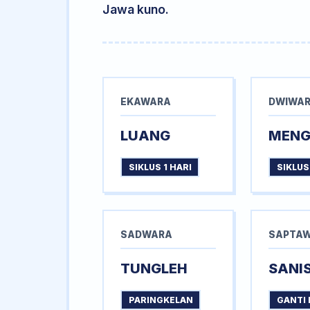
Jawa kuno.
EKAWARA
DWIWA
LUANG
MEN
SIKLUS 1 HARI
SIKLUS
SADWARA
SAPTA
TUNGLEH
SANI
PARINGKELAN
GANTI 