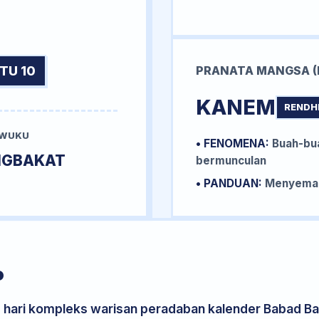
TU 10
PRANATA MANGSA (
KANEM
RENDH
 WUKU
• FENOMENA:
Buah-bua
NGBAKAT
bermunculan
• PANDUAN:
Menyemai 
P
s hari kompleks warisan peradaban kalender Babad Bal