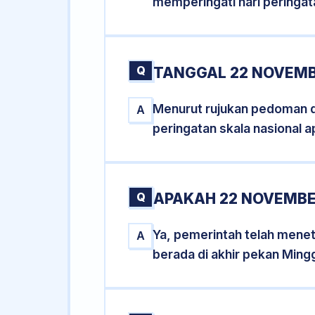
memperingati hari peringat
Q
TANGGAL 22 NOVEMB
Menurut rujukan pedoman dar
A
peringatan skala nasional a
Q
APAKAH 22 NOVEMBE
Ya, pemerintah telah mene
A
berada di akhir pekan Ming