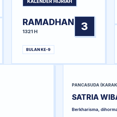
KALENDER HIJRIAH
RAMADHAN
3
1321 H
BULAN KE-9
PANCASUDA (KARAK
SATRIA WI
Berkharisma, dihorm