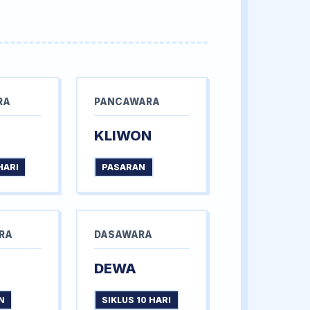
RA
PANCAWARA
KLIWON
HARI
PASARAN
RA
DASAWARA
DEWA
N
SIKLUS 10 HARI