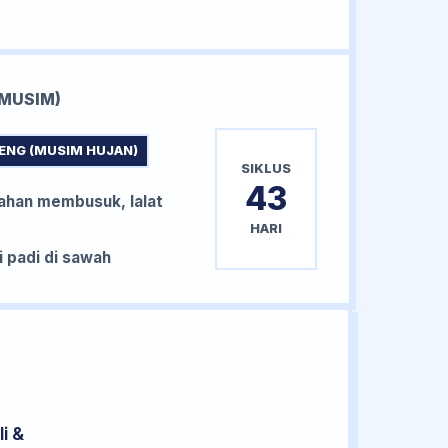
MUSIM)
ENG (MUSIM HUJAN)
SIKLUS
43
han membusuk, lalat
HARI
padi di sawah
i &