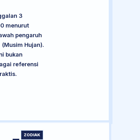
ggalan 3
10 menurut
 bawah pengaruh
g (Musim Hujan).
ini bukan
agai referensi
aktis.
ZODIAK