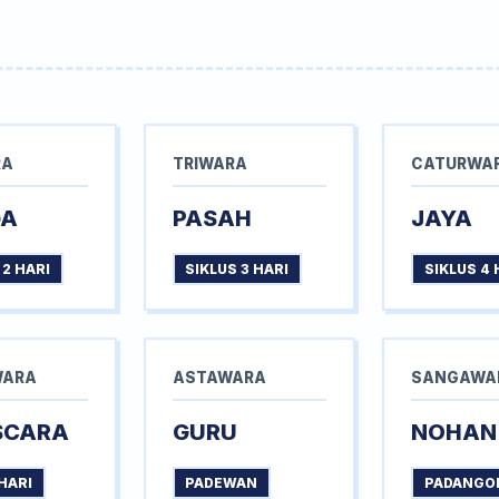
RA
TRIWARA
CATURWA
GA
PASAH
JAYA
 2 HARI
SIKLUS 3 HARI
SIKLUS 4 
WARA
ASTAWARA
SANGAWA
SCARA
GURU
NOHAN
HARI
PADEWAN
PADANGO