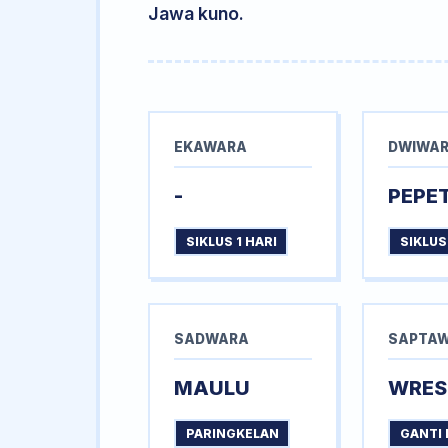
Jawa kuno.
EKAWARA
DWIWA
-
PEPE
SIKLUS 1 HARI
SIKLUS
SADWARA
SAPTA
MAULU
WRES
PARINGKELAN
GANTI 