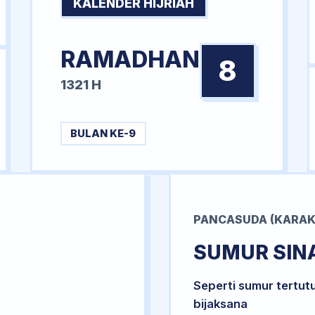
KALENDER HIJRIAH
RAMADHAN
8
1321 H
BULAN KE-9
PANCASUDA (KARAK
SUMUR SIN
Seperti sumur tertut
bijaksana