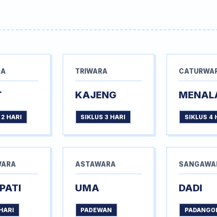
RA
TRIWARA
CATURWA
T
KAJENG
MENAL
 2 HARI
SIKLUS 3 HARI
SIKLUS 4 
WARA
ASTAWARA
SANGAWA
PATI
UMA
DADI
HARI
PADEWAN
PADANGO