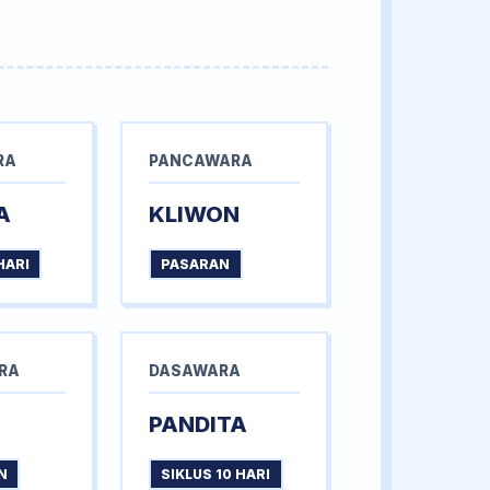
RA
PANCAWARA
A
KLIWON
HARI
PASARAN
RA
DASAWARA
PANDITA
N
SIKLUS 10 HARI