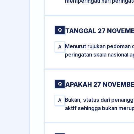
memperingati hari peringat
Q
TANGGAL 27 NOVEMB
Menurut rujukan pedoman dar
A
peringatan skala nasional a
Q
APAKAH 27 NOVEMBE
Bukan, status dari penangga
A
aktif sehingga bukan meru