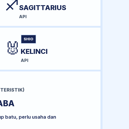
♐
SAGITTARIUS
API
SHIO
🐰
KELINCI
API
TERISTIK)
ABA
up batu, perlu usaha dan