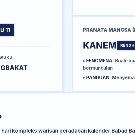
U 11
PRANATA MANGSA (
KANEM
RENDH
 WUKU
• FENOMENA:
Buah-bua
NGBAKAT
bermunculan
• PANDUAN:
Menyemai 
P
s hari kompleks warisan peradaban kalender Babad Bal