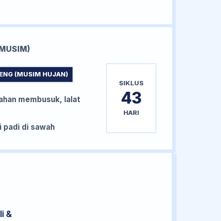
MUSIM)
ENG (MUSIM HUJAN)
SIKLUS
43
han membusuk, lalat
HARI
padi di sawah
i &