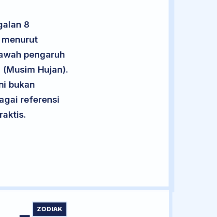
galan 8
1 menurut
 bawah pengaruh
g (Musim Hujan).
ini bukan
agai referensi
aktis.
ZODIAK