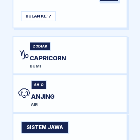
BULAN KE-7
ZODIAK
♑
CAPRICORN
BUMI
SHIO
🐶
ANJING
AIR
SISTEM JAWA