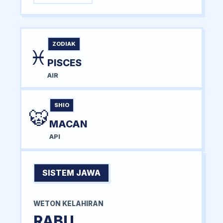
ZODIAK
♓
PISCES
AIR
SHIO
🐯
MACAN
API
SISTEM JAWA
WETON KELAHIRAN
RABU