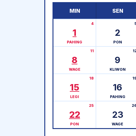
MIN
SEN
4
1
2
PAHING
PON
11
1
8
9
WAGE
KLIWON
18
1
15
16
LEGI
PAHING
25
2
22
23
PON
WAGE