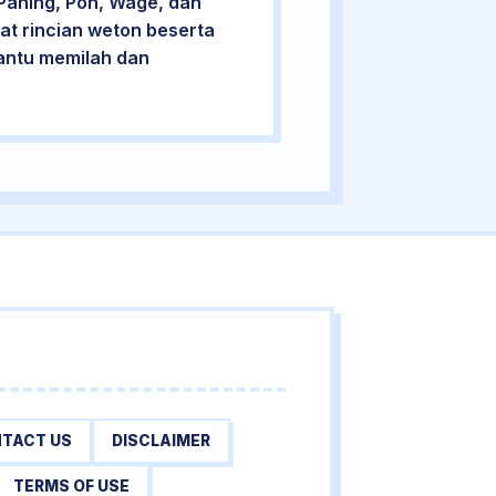
Pahing, Pon, Wage, dan
at rincian weton beserta
bantu memilah dan
TACT US
DISCLAIMER
TERMS OF USE