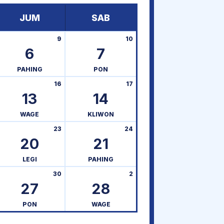
JUM
SAB
9
10
6
7
PAHING
PON
16
17
13
14
WAGE
KLIWON
23
24
20
21
LEGI
PAHING
30
2
27
28
PON
WAGE