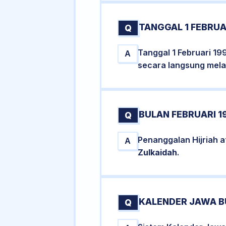
TANGGAL 1 FEBRUA
Q
Tanggal 1 Februari 19
A
secara langsung melal
BULAN FEBRUARI 1
Q
Penanggalan Hijriah a
A
Zulkaidah
.
KALENDER JAWA B
Q