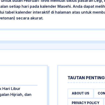
untuk bulan Februari 1998 memuat siklus pasaran Legi, 
jalan setiap hari pada kalender Masehi. Anda dapat melih
i tabel kalender interaktif di halaman atas untuk mem
wetonan) secara akurat.
TAUTAN PENTING
k Hari Libur
ABOUT US
CON
alan Hijriah, dan
PRIVACY POLICY