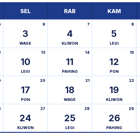
SEL
RAB
KAM
5
6
7
8
3
4
5
WAGE
KLIWON
LEGI
2
13
14
15
10
11
12
LEGI
PAHING
PON
9
20
21
22
17
18
19
PON
WAGE
KLIWON
6
27
28
29
24
25
26
KLIWON
LEGI
PAHING