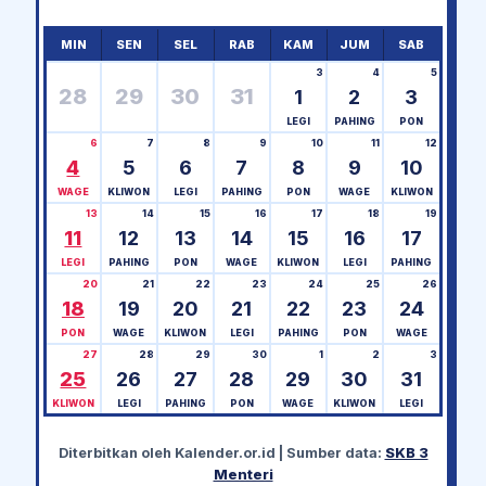
MIN
SEN
SEL
RAB
KAM
JUM
SAB
3
4
5
28
29
30
31
1
2
3
LEGI
PAHING
PON
6
7
8
9
10
11
12
4
5
6
7
8
9
10
WAGE
KLIWON
LEGI
PAHING
PON
WAGE
KLIWON
13
14
15
16
17
18
19
11
12
13
14
15
16
17
LEGI
PAHING
PON
WAGE
KLIWON
LEGI
PAHING
20
21
22
23
24
25
26
18
19
20
21
22
23
24
PON
WAGE
KLIWON
LEGI
PAHING
PON
WAGE
27
28
29
30
1
2
3
25
26
27
28
29
30
31
KLIWON
LEGI
PAHING
PON
WAGE
KLIWON
LEGI
Diterbitkan oleh
Kalender.or.id
| Sumber data:
SKB 3
Menteri