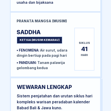
usaha dan bijaksana
PRANATA MANGSA (MUSIM)
SADDHA
KETIGA (MUSIM KEMARAU)
SIKLUS
41
• FENOMENA:
Air surut, udara
HARI
dingin bertiup pada pagi hari
• PANDUAN:
Tanam palawija
gelombang kedua
WEWARAN LENGKAP
Sistem penjatahan dan urutan siklus hari
kompleks warisan peradaban kalender
Babad Bali & Jawa kuno.